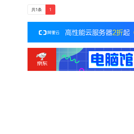
共1条
1