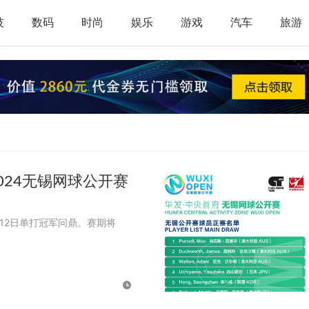
技
数码
时尚
娱乐
游戏
汽车
旅游
024无锡网球公开赛
，12日单打冠军问鼎。赛期将
。