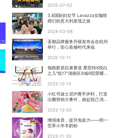
2025-07-02
3.8国际妇女节 Lavazza女咖啡
师们的意大利发现之旅
2024-03-08
圣都品牌服务升级发布会在杭州
举行，安心装修时代来临
2025-10-11
领跑胶原抗衰赛道 爱思特X悦白
之几“悦17”湖南区9城9院荣耀首
发
2023-12-13
小红书迪士尼IP携手伊利，打造
出圈营销大事件，掀起悦己消费
新风向
2023-12-05
增强体质，提升免疫力——明一
茁萃小羊羊奶粉
2023-11-30