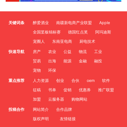
关键词条
醉爱酒业
南疆新电商产业联盟
Apple
全国桨板锦标赛
德国红点奖
阿玛迪斯
宠圈人
东南亚电商
厨电技术
快速导航
房产
农业
公益
物流
工业
贸易
出海
能源
金融
融投
宠物
环保
重点推荐
人力资源
创业
合伙
oem
软件
征稿
书单
促销
优惠券
推广联盟
加盟
云服务器
购物网站
投稿合作
网站简介
合作品牌
版权声明
友情链接