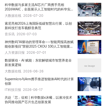
科华数据与多家主流AI芯片厂商携手亮相
2026WAIC，全面展示人工智能时代的科华实
力！
大数据在线
2026-07-20
索尼亮相2026上海国际低碳智慧出行展，以创
新科技打造车载醇音典范
音乐讯
2026-07-03
神州数码"AI驱动的管理革命——智能周报高效赋
能创新项目"荣获2025 CXOU 100人工智能案例
奖
人力资源日报
2026-07-01
数据驱动・AI 赋能：东软解锁城市智慧养老全
新发展逻辑
大数据在线
2026-06-26
Supermicro与Arm携手推进智能体AI时代的计算
创新
IT科技日报
2026-06-17
共赴「芯」征程 | 科华数据x沐曦，以液冷技术
协同推动国产芯片生态创新发展