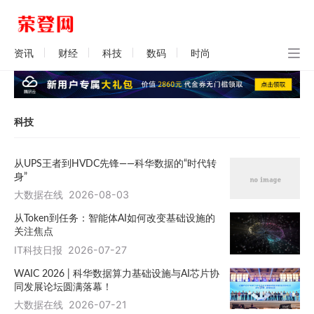
资讯
财经
科技
数码
时尚
科技
从UPS王者到HVDC先锋——科华数据的“时代转
身”
大数据在线
2026-08-03
从Token到任务：智能体AI如何改变基础设施的
关注焦点
IT科技日报
2026-07-27
WAIC 2026 | 科华数据算力基础设施与AI芯片协
同发展论坛圆满落幕！
大数据在线
2026-07-21