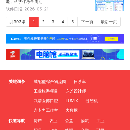
能，科学伴考全周期
软件日报
2026-05-21
共393条
1
2
3
4
5
下一页
最后一页
关键词条
城配型综合物流园
日系车
工业旅游项目
东芝设计师
武清医博口腔
LUMIX
缝纫机
吉卜力工作室
大数据
快速导航
房产
农业
公益
物流
工业