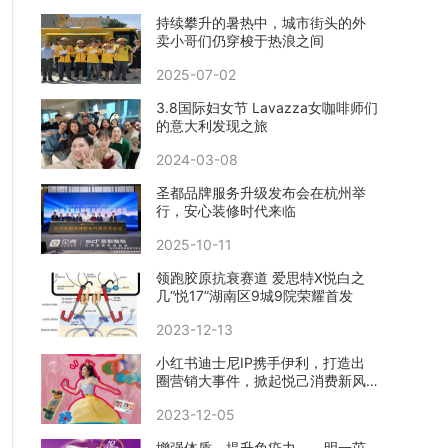
持续攀升的暑热中，城市街头的外
卖小哥们仍穿梭于热浪之间
2025-07-02
3.8国际妇女节 Lavazza女咖啡师们
的意大利发现之旅
2024-03-08
圣都品牌服务升级发布会在杭州举
行，安心装修时代来临
2025-10-11
领跑胶原抗衰赛道 爱思特X悦白之
几“悦17”湖南区9城9院荣耀首发
2023-12-13
小红书迪士尼IP携手伊利，打造出
圈营销大事件，掀起悦己消费新风
向
2023-12-05
增强体质，提升免疫力——明一茁