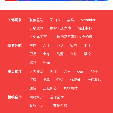
关键词条
联信盈达
又拍云
战马
MerakiArt
天猫宠物
探索无人之境
城脉中心
社交元宇宙
中国电动汽车百人会论坛
快速导航
房产
农业
公益
物流
工业
贸易
出海
能源
金融
融投
宠物
环保
重点推荐
人力资源
创业
合伙
oem
软件
征稿
书单
促销
优惠券
推广联盟
加盟
云服务器
购物网站
投稿合作
网站简介
合作品牌
版权声明
友情链接