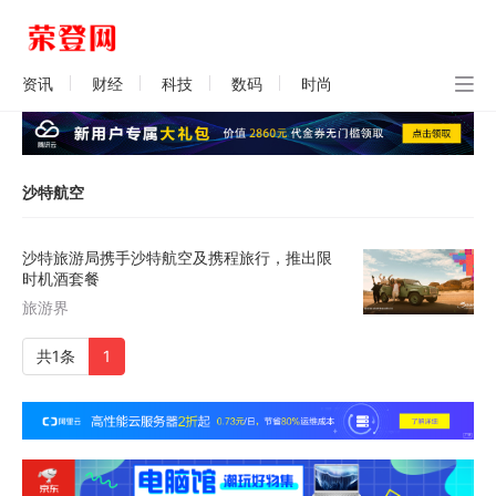
资讯
财经
科技
数码
时尚
沙特航空
沙特旅游局携手沙特航空及携程旅行，推出限
时机酒套餐
旅游界
共1条
1