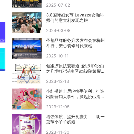
2025-07-02
3.8国际妇女节 Lavazza女咖啡
师们的意大利发现之旅
2024-03-08
圣都品牌服务升级发布会在杭州
举行，安心装修时代来临
2025-10-11
领跑胶原抗衰赛道 爱思特X悦白
之几“悦17”湖南区9城9院荣耀首
发
2023-12-13
小红书迪士尼IP携手伊利，打造
出圈营销大事件，掀起悦己消费
新风向
2023-12-05
增强体质，提升免疫力——明一
茁萃小羊羊奶粉
2023-11-30