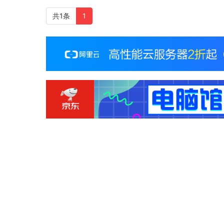
共1条
1