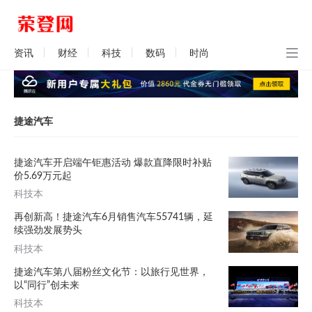
资讯
财经
科技
数码
时尚
捷途汽车
捷途汽车开启端午钜惠活动 爆款直降限时补贴
价5.69万元起
科技本
再创新高！捷途汽车6月销售汽车55741辆，延
续强劲发展势头
科技本
捷途汽车第八届粉丝文化节：以旅行见世界，
以“同行”创未来
科技本