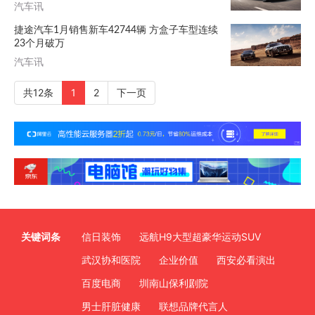
汽车讯
捷途汽车1月销售新车42744辆 方盒子车型连续
23个月破万
汽车讯
共12条
1
2
下一页
关键词条
信日装饰
远航H9大型超豪华运动SUV
武汉协和医院
企业价值
西安必看演出
百度电商
圳南山保利剧院
男士肝脏健康
联想品牌代言人