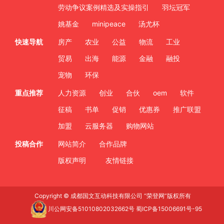
劳动争议案例精选及实操指引
羽坛冠军
姚基金
minipeace
汤尤杯
快速导航
房产
农业
公益
物流
工业
贸易
出海
能源
金融
融投
宠物
环保
重点推荐
人力资源
创业
合伙
oem
软件
征稿
书单
促销
优惠券
推广联盟
加盟
云服务器
购物网站
投稿合作
网站简介
合作品牌
版权声明
友情链接
Copyright © 成都国文互动科技有限公司 “荣登网”版权所有
川公网安备51010802032662号
蜀ICP备15006691号-95