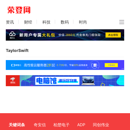
资讯
财经
科技
数码
时尚
TaylorSwift
关键词条
奇安信
柏楚电子
ADP
同创伟业