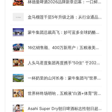
林德曼啤酒2026品牌新章启幕：一口鲜果，自然自在
盒马榴莲千层5年升级之路：从行业通品到品牌英雄单品
蒙牛集团总裁高飞：妙可蓝多全球奶酪研发创新中心要“啃下核心技术的硬骨头”
16亿销售额、400万新用户：五粮液美加墨世界杯的营销路径
人头马君度集团再度携手"50佳" 于2026年亚洲50佳酒吧颁奖典礼续写荣耀篇章
一杯奶里的山河长卷：蒙牛集团与“世界乳都”共生共荣
世界杯终场哨响，五粮液“白酒+体育”营销带给行业什么启示？
Asahi Super Dry朝日啤酒标志性朝日超爽生啤罐登陆中国大陆 携手全能艺人HENRY LAU 刘宪华开启新品首发