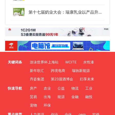
第十七届奶业大会：瑞康乳业以产品升级落地无菌冷灌技术，开启鲜羊奶全国招商新模式
关键词条
游泳世界杯上海站
WCITE
水性漆
新年歌汇
跨境电商
瑞驰新能源
丹姿集团
第23届酒博会
幻享未来
快速导航
房产
农业
公益
物流
工业
贸易
出海
能源
金融
融投
宠物
环保
重点推荐
人力资源
创业
合伙
oem
软件