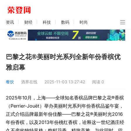
资讯
财经
科技
数码
时尚
巴黎之花®美丽时光系列全新年份香槟优
雅启幕
餐饮
酒界在线
2025-11-03 13:27:42
阅读
0
2025年10月，上海——全球知名香槟品牌巴黎之花®香槟
（Perrier-Jouët）举办美丽时光系列年份香槟品鉴午宴，
正式介绍品牌最新年份佳酿——巴黎之花®美丽时光2016
年份香槟，以及2013年份桃红香槟，诠释这一世纪酒庄经
久不变的独特风格：馥郁花香、精致高雅。与此同时，巴