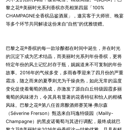
黎之花®美丽时光系列香槟亦亮相第四届「100%
CHAMPAGNE全香槟品鉴酒展」，邀宾客于大师班、晚宴
等多个环节共同解读这份来自“自然”的优雅馈赠。
巴黎之花®香槟的每一款珍酿都在时间中诞生，并在时光
的沉淀下成为艺术结晶，而美丽时光系列年份香槟，更将
特定年份的风土记忆封存于瓶，娓娓道来不可复制的年份
故事。2016年的气候多变，多雨春季迎来了四月份的严重
霜冻，随之而来的夏季则尤为干燥炎热，如此无常的温度
变化促使着葡萄的熟成，亦激发了源自白丘特级园霞多丽
葡萄的风味潜力，令其具有显著的花香特征和怡人的柑橘
风味。巴黎之花®第八任首席酿酒师赛芙琳·弗尔森
（Séverine Frerson）甄选来自玛逸特级园（Mailly-
Champagne）的黑皮诺葡萄与其进行调配，最终成就巴
黎之花®美丽时光2016年份香槟这一结构优雅，且具有鲜