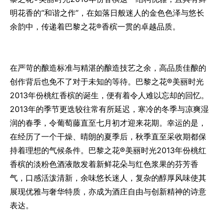
明花香的“和谐之作”，在如落日般迷人的金色色泽与悠长
余韵中，传递着巴黎之花®香槟一贯的卓越品质。
在严苛的酿造标准与精湛的酿造技艺之余，高品质佳酿的
创作背后也免不了对于未知的等待。巴黎之花®美丽时光
2013年份桃红香槟的诞生，便有着令人难以忘却的回忆。
2013年的季节更迭较往常有所延迟，寒冷的冬季与凉爽湿
润的春季，令葡萄藤直至七月初才迎来花期。幸运的是，
在经历了一个干燥、晴朗的夏季后，秋季直至采收期都保
持着理想的气候条件。巴黎之花®美丽时光2013年份桃红
香槟的淡粉色酒液散发着新鲜花朵与红色浆果的芬芳香
气，口感活泼清新，余味悠长迷人，复杂的醇厚风味使其
展现优雅与奢华特质，亦成为酒庄自由与创新精神的诗意
表达。