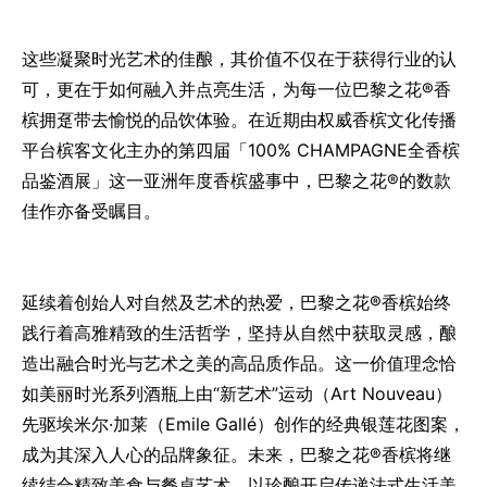
这些凝聚时光艺术的佳酿，其价值不仅在于获得行业的认
可，更在于如何融入并点亮生活，为每一位巴黎之花®香
槟拥趸带去愉悦的品饮体验。在近期由权威香槟文化传播
平台槟客文化主办的第四届「100% CHAMPAGNE全香槟
品鉴酒展」这一亚洲年度香槟盛事中，巴黎之花®的数款
佳作亦备受瞩目。
延续着创始人对自然及艺术的热爱，巴黎之花®香槟始终
践行着高雅精致的生活哲学，坚持从自然中获取灵感，酿
造出融合时光与艺术之美的高品质作品。这一价值理念恰
如美丽时光系列酒瓶上由“新艺术”运动（Art Nouveau）
先驱埃米尔·加莱（Emile Gallé）创作的经典银莲花图案，
成为其深入人心的品牌象征。未来，巴黎之花®香槟将继
续结合精致美食与餐桌艺术，以珍酿开启传递法式生活美