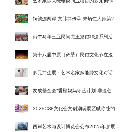
艺术家陈采薇畅谈商业项目的多元创作
铜韵连两岸 文脉共传承 朱炳仁大师第29次赴台出席第18届两湖论坛
丙午马年三亚民间龙王祭俗非遗系列活动引来全国数万名游客
第十八届中原（鹤壁）民俗文化节在浚县古城启幕
多元共生展：艺术名家赋能跨文化对话
友成基金会“香橙妈妈守艺计划”非遗创变营圆满落幕
2026CSF文化会文创潮玩展区喊你赴约！千亿元市场的新玩法都在这
西岸艺术与设计博览会公布2025年参展阵容及首批亮点