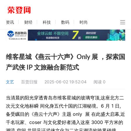
资讯
财经
科技
数码
时尚
维客星城《燕云十六声》Only 展 ，探索国
产武侠 IP 文旅融合新范式
文艺
百货日报
2025-06-02 19:52:04
阅读
0
当清晨的阳光穿透青岛市维客星城的玻璃穹顶,这座北方二
次元文化地标瞬 间化身五代十国的江湖秘境。6 月 1 日,
备受瞩目的《燕云十六声》主题 only 展 在此盛大启幕,近
千名玩家、coser 与文化爱好者涌入这座 3000 平方米的
潮流 空间,共同见证武侠文化与二次元潮流的跨界碰撞。