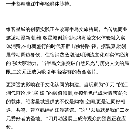
一步都精准踩中年轻群体脉搏。
维客星城的创新实践正在改写半岛文旅格局。当传统商业
邂逅动漫新潮,维 客星城创新性地将潮流文化体验融入实
体消费,在电商盛行的时代开辟出独特路 径。据观察,动漫
展带动周边餐饮、住宿消费激增,证明潮流文化对实体经济
的 强大驱动力。当半岛文旅突破自然风光与历史人文的局
限,二次元正成为吸引年 轻客群的黄金名片。
更深远的影响在于文化认同的构建。当玩家为“伊刀 ”的江
湖气辩论,为“寒 姨 ”的颜值倾倒,虚拟角色已成为情感寄托
的载体。维客星城提供的不仅是购物 空间,更是让同好相
遇、共鸣、建立羁绊的江湖茶馆。“这里以后就是我们二次
元爱好者的圣地。 ”四月动漫展上威海观众的预言正在应
验。