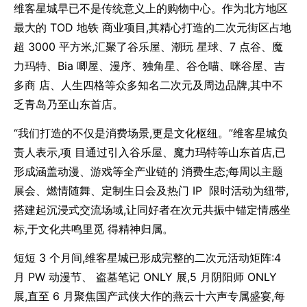
维客星城早已不是传统意义上的购物中心。作为北方地区
最大的 TOD 地铁 商业项目,其精心打造的二次元街区占地
超 3000 平方米,汇聚了谷乐屋、潮玩 星球、7 点谷、魔
力玛特、Bia 唧屋、漫序、独角星、谷仓喵、咪谷屋、吉
多商 店、人生四格等众多知名二次元及周边品牌,其中不
乏青岛乃至山东首店。
“我们打造的不仅是消费场景,更是文化枢纽。”维客星城负
责人表示,项 目通过引入谷乐屋、魔力玛特等山东首店,已
形成涵盖动漫、游戏等全产业链的 消费生态;每周以主题
展会、燃情随舞、定制生日会及热门 IP 限时活动为纽带,
搭建起沉浸式交流场域,让同好者在次元共振中锚定情感坐
标,于文化共鸣里觅 得精神归属。
短短 3 个月间,维客星城已形成完整的二次元活动矩阵:4
月 PW 动漫节、 盗墓笔记 ONLY 展,5 月阴阳师 ONLY
展,直至 6 月聚焦国产武侠大作的燕云十六声专属盛宴,每