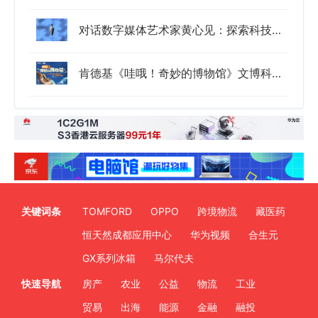
对话数字媒体艺术家黄心见：探索科技如何助力创作与表达
肯德基《哇哦！奇妙的博物馆》文博科普故事会登陆南宁
关键词条
TOMFORD
OPPO
跨境物流
藏医药
恒天然成都应用中心
华为视频
合生元
GX系列冰箱
马尔代夫
快速导航
房产
农业
公益
物流
工业
贸易
出海
能源
金融
融投