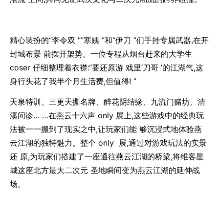
精心装扮的“李令双 ”“寒姨 ”和“伊刀 ”们手持专属武器,在开
封城布景 前摆开架势。一位专程从烟台赶来的大学生
coser 仔细整理着衣襟:“要还原游 戏里‘刀哥 ’的江湖气,这
身行头花了我半个月生活费,但值得! ”
天泉特训、三更天撕名牌、醉花阴结缘、九流门赌坊、清
溪问诊… …在燕云十六声 only 展上,这些游戏中的经典玩
法被一一搬到了现实之中,让玩家们能 够沉浸式地体验燕
云江湖的独特魅力。整个 only 展,通过对游戏玩法的实景
还 原,为玩家们搭建了一座通往燕云江湖的桥梁,将维客星
城这座北方最大二次元 圣地瞬间变为燕云江湖的延伸战
场。