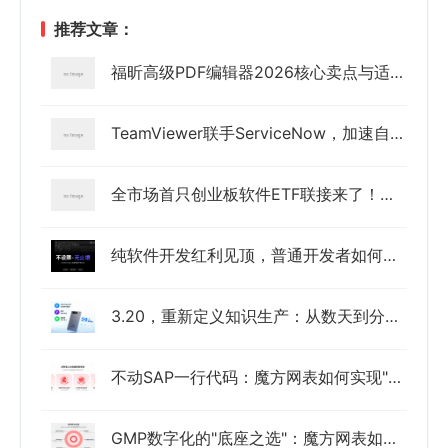
推荐文章：
福昕高级PDF编辑器2026核心卖点与适配场景详解
TeamViewer联手ServiceNow，加速自主IT运营发展
全市场首只创业板软件ETF联接来了！华夏创业板软件ETF发起式联接基金正式起航
纯软件开发红利见顶，普通开发者如何拿到具身智能的“入场券”？
3.20，重新定义知识生产：从数天到分钟的效率革命
不动SAP一行代码：魔方网表如何实现"外挂式"功能扩展
GMP数字化的"底座之选"：魔方网表如何内建21 CFR Part 11能力