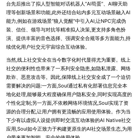
台先后推出了拟人型智能对话机器人“AI苟蛋”、AI聊天助
理等创新场景和功能,此外还结合站内多元互动场景融入AI
能力,例如在游戏场景“狼人觉醒”中引入AI,让NPC完成伪
装、信任、领导与对抗等精准拟人决策,更支持多角色扮
演、提供丰富的音色选择、强调安全合规等多方面能力,持
续优化用户社交元宇宙综合互动体验。
当然,线上社交安全在当今数字化时代显得尤为重要。线上
社交的便利性也带来了一系列安全隐患,如隐私泄露、网络
欺诈、恶意攻击等。因此,保障线上社交安全成了一个迫切
需要解决的问题:一方面,Soul通过私有化部署信息完全本
地化处理,能够最大程度确保用户隐私安全,同时实现高度的
个性化定制;另一方面,不依赖网络环境情况,Soul实现了资
源的合理分配,让用户拥有更流畅的应用使用体验。作为当
下少有以虚拟人设提供即时交流互动体验的AI Native社交
应用,Soul如今正致力于构建更原生的AI社交场景生态,为用
户带来更加智能、安全的使用体验。